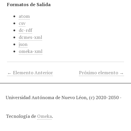
Formatos de Salida
atom
csv
dc-rdf
dcmes-xml
json
omeka-xml
← Elemento Anterior
Próximo elemento →
Universidad Autónoma de Nuevo Léon, (c) 2020-2030 -
Tecnología de
Omeka
.