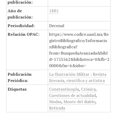
publicación:
Año de
1885
publicación:
Periodicidad:
Decenal
Relación OPAC:
https://www.codice.uanl.mx/Re
gistroBibliografico/Informacio
nBibliografica?
from=BusquedaAvanzada&bibI
d=1753562&biblioteca=0&fb=2
0000&fm=6&isbn=
Publicación
La Ilustración Militar : Revista
Periódica:
literaria, científica y artística
Etiquetas
Constantinopla
,
Crónica
,
Cuestiones de actualidad
,
Modas
,
Monte del diablo
,
Retirada