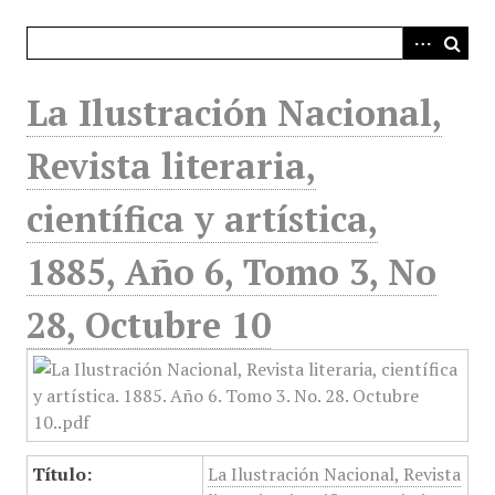
i
n
c
i
La Ilustración Nacional,
p
a
Revista literaria,
l
científica y artística,
1885, Año 6, Tomo 3, No
28, Octubre 10
Título:
La Ilustración Nacional, Revista