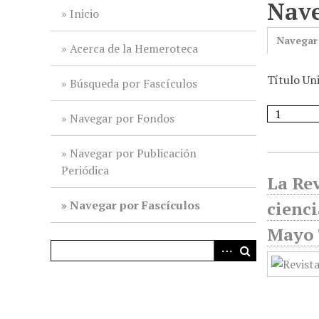
Nave
i
Inicio
n
Navegar
c
Acerca de la Hemeroteca
i
Título Un
p
Búsqueda por Fascículos
a
l
Navegar por Fondos
Navegar por Publicación
Periódica
La Rev
Navegar por Fascículos
cienci
Mayo 