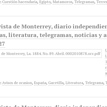
:
Cuestión hacendaria
,
Egipto
,
Matamoros
,
Telegramas
,
Terre
ista de Monterrey, diario independiente
as, literatura, telegramas, noticias y 
27
L
L
1
c
m
:
Avisos de ocasion
,
España
,
Gacetilla
,
Literatura
,
Telegrama
,