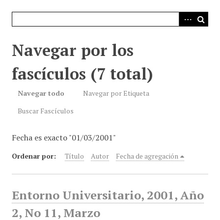
i
n
c
i
Navegar por los
p
a
fascículos (7 total)
l
Navegar todo
Navegar por Etiqueta
Buscar Fascículos
Fecha es exacto "01/03/2001"
Ordenar por:
Título
Autor
Fecha de agregación
Entorno Universitario, 2001, Año
2, No 11, Marzo