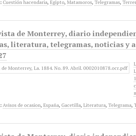
:
Cuestión hacendaria
,
Egipto
,
Matamoros
,
Telegramas
,
Terre
ista de Monterrey, diario independiente
as, literatura, telegramas, noticias y 
27
L
L
1
c
m
:
Avisos de ocasion
,
España
,
Gacetilla
,
Literatura
,
Telegrama
,