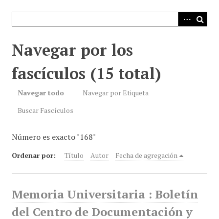
i
n
c
i
Navegar por los
p
a
fascículos (15 total)
l
Navegar todo
Navegar por Etiqueta
Buscar Fascículos
Número es exacto "168"
Ordenar por:
Título
Autor
Fecha de agregación
Memoria Universitaria : Boletín
del Centro de Documentación y