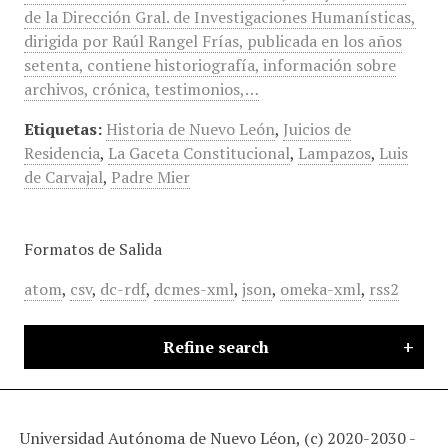
de la Dirección Gral. de Investigaciones Humanísticas,
dirigida por Raúl Rangel Frías, publicada en los años
setenta, contiene historiografía, información sobre
archivos, crónica, testimonios,…
Etiquetas:
Historia de Nuevo León
,
Juicios de
Residencia
,
La Gaceta Constitucional
,
Lampazos
,
Luis
de Carvajal
,
Padre Mier
Formatos de Salida
atom
,
csv
,
dc-rdf
,
dcmes-xml
,
json
,
omeka-xml
,
rss2
Refine search
Universidad Autónoma de Nuevo Léon, (c) 2020-2030 -