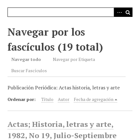
i
n
c
i
Navegar por los
p
a
fascículos (19 total)
l
Navegar todo
Navegar por Etiqueta
Buscar Fascículos
Publicación Periódica: Actas historia, letras y arte
Ordenar por:
Título
Autor
Fecha de agregación
Actas; Historia, letras y arte,
1982, No 19, Julio-Septiembre