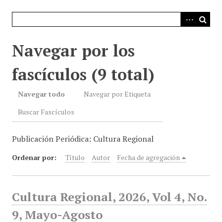
i
n
c
i
Navegar por los
p
a
fascículos (9 total)
l
Navegar todo
Navegar por Etiqueta
Buscar Fascículos
Publicación Periódica: Cultura Regional
Ordenar por:
Título
Autor
Fecha de agregación
Cultura Regional, 2026, Vol 4, No.
9, Mayo-Agosto