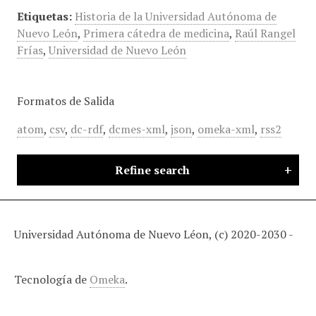
Etiquetas:
Historia de la Universidad Autónoma de
Nuevo León
,
Primera cátedra de medicina
,
Raúl Rangel
Frías
,
Universidad de Nuevo León
Formatos de Salida
atom
,
csv
,
dc-rdf
,
dcmes-xml
,
json
,
omeka-xml
,
rss2
Refine search
Universidad Autónoma de Nuevo Léon, (c) 2020-2030 -
Tecnología de
Omeka
.