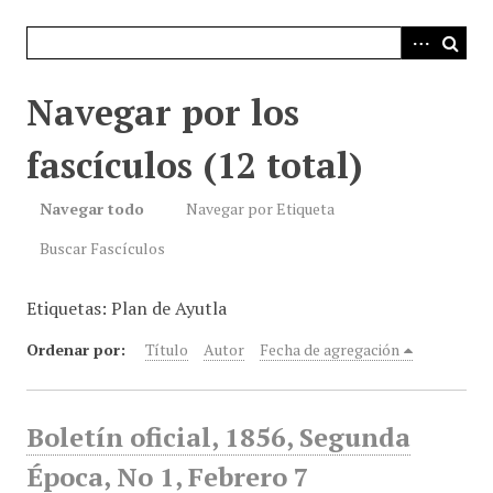
i
n
c
i
Navegar por los
p
a
fascículos (12 total)
l
Navegar todo
Navegar por Etiqueta
Buscar Fascículos
Etiquetas: Plan de Ayutla
Ordenar por:
Título
Autor
Fecha de agregación
Boletín oficial, 1856, Segunda
Época, No 1, Febrero 7