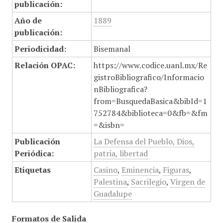
publicación:
Año de
1889
publicación:
Periodicidad:
Bisemanal
Relación OPAC:
https://www.codice.uanl.mx/Re
gistroBibliografico/Informacio
nBibliografica?
from=BusquedaBasica&bibId=1
752784&biblioteca=0&fb=&fm
=&isbn=
Publicación
La Defensa del Pueblo, Dios,
Periódica:
patria, libertad
Etiquetas
Casino
,
Eminencia
,
Figuras
,
Palestina
,
Sacrilegio
,
Virgen de
Guadalupe
Formatos de Salida