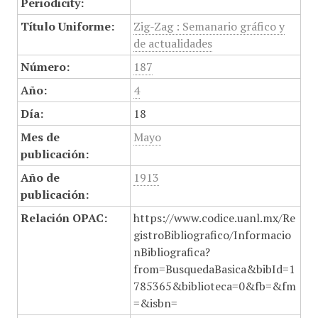
Periodicity:
Título Uniforme:
Zig-Zag : Semanario gráfico y
de actualidades
Número:
187
Año:
4
Día:
18
Mes de
Mayo
publicación:
Año de
1913
publicación:
Relación OPAC:
https://www.codice.uanl.mx/Re
gistroBibliografico/Informacio
nBibliografica?
from=BusquedaBasica&bibId=1
785365&biblioteca=0&fb=&fm
=&isbn=