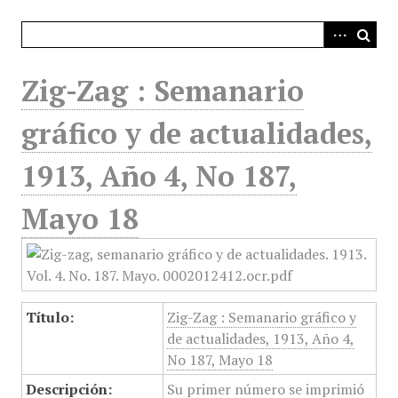
i
n
c
i
Zig-Zag : Semanario
p
a
gráfico y de actualidades,
l
1913, Año 4, No 187,
Mayo 18
Título:
Zig-Zag : Semanario gráfico y
de actualidades, 1913, Año 4,
No 187, Mayo 18
Descripción:
Su primer número se imprimió