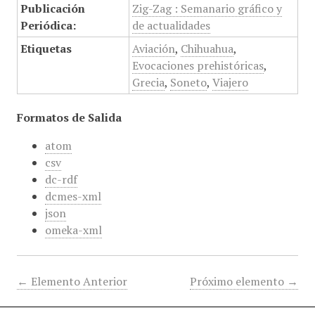
Publicación
Zig-Zag : Semanario gráfico y
Periódica:
de actualidades
Etiquetas
Aviación
,
Chihuahua
,
Evocaciones prehistóricas
,
Grecia
,
Soneto
,
Viajero
Formatos de Salida
atom
csv
dc-rdf
dcmes-xml
json
omeka-xml
← Elemento Anterior
Próximo elemento →