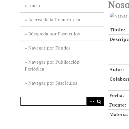
Noso
i
Inicio
n
c
Acerca de la Hemeroteca
i
Título:
p
Búsqueda por Fascículos
Descripc
a
l
Navegar por Fondos
Navegar por Publicación
Periódica
Autor:
Colabor
Navegar por Fascículos
Fecha:
Fuente:
Materia: