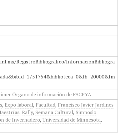
anl.mx/RegistroBibliografico/InformacionBibliogra
ada&bibId=1751754&biblioteca=0&fb=20000&fm
rimer Órgano de información de FACPYA
s
,
Expo laboral
,
Facultad
,
Francisco Javier Jardines
aestrías
,
Rally
,
Semana Cultural
,
Simposio
ón de Invernadero
,
Universidad de Minnesota
,