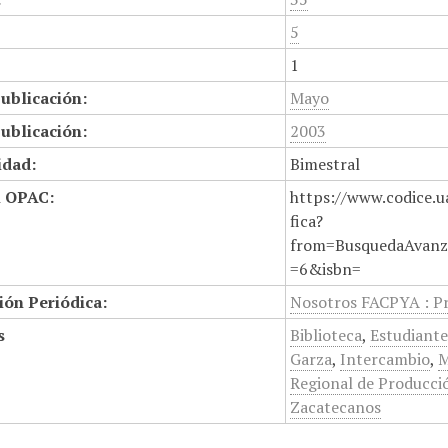
5
1
ublicación:
Mayo
ublicación:
2003
idad:
Bimestral
n OPAC:
https://www.codice.u
fica?
from=BusquedaAvanz
=6&isbn=
ión Periódica:
Nosotros FACPYA : P
s
Biblioteca
,
Estudiante
Garza
,
Intercambio
,
M
Regional de Producci
Zacatecanos