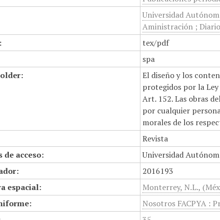
Universidad Autónoma
Aministración ; Diari
:
tex/pdf
spa
older:
El diseño y los conte
protegidos por la Ley 
Art. 152. Las obras d
por cualquier persona,
morales de los respec
Revista
 de acceso:
Universidad Autónom
cador:
2016193
a espacial:
Monterrey, N.L., (Méx
niforme:
Nosotros FACPYA : P
:
35