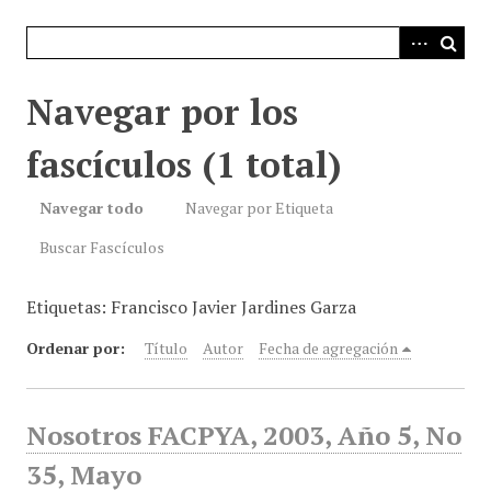
i
n
c
i
Navegar por los
p
a
fascículos (1 total)
l
Navegar todo
Navegar por Etiqueta
Buscar Fascículos
Etiquetas: Francisco Javier Jardines Garza
Ordenar por:
Título
Autor
Fecha de agregación
Nosotros FACPYA, 2003, Año 5, No
35, Mayo