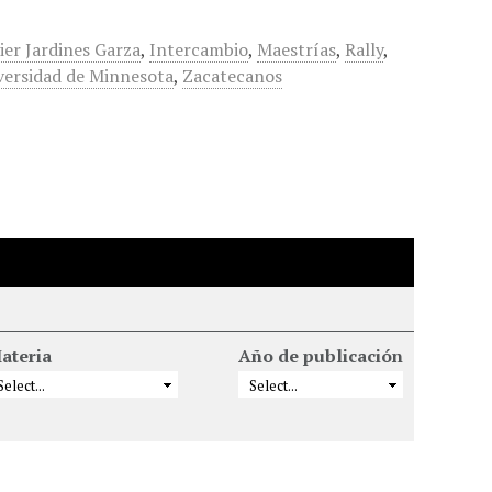
ier Jardines Garza
,
Intercambio
,
Maestrías
,
Rally
,
versidad de Minnesota
,
Zacatecanos
ateria
Año de publicación