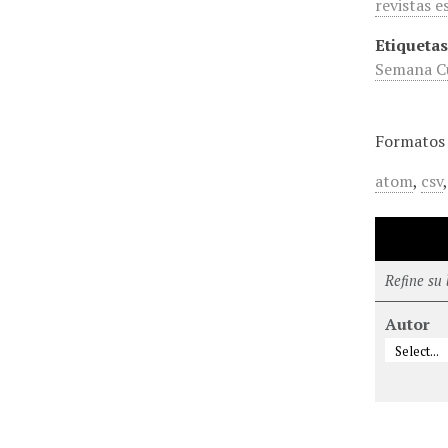
revistas e
Etiquetas
Semana Cu
Formatos 
atom
,
csv
Refine su
Autor