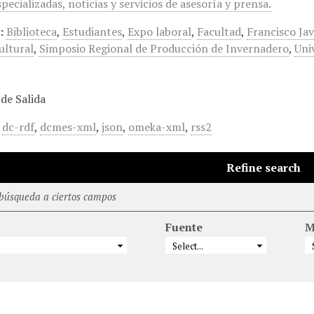
specializadas, noticias y servicios de asesoría y prensa.
:
Biblioteca
,
Estudiantes
,
Expo laboral
,
Facultad
,
Francisco Jav
ltural
,
Simposio Regional de Producción de Invernadero
,
Uni
de Salida
,
dc-rdf
,
dcmes-xml
,
json
,
omeka-xml
,
rss2
Refine search
 búsqueda a ciertos campos
Fuente
M