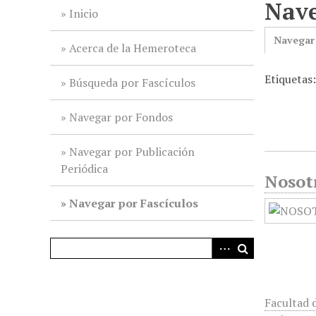
Nave
i
Inicio
n
Navegar
c
Acerca de la Hemeroteca
i
Etiquetas
p
Búsqueda por Fascículos
a
l
Navegar por Fondos
Navegar por Publicación
Periódica
Nosot
Navegar por Fascículos
Facultad 