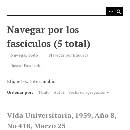
i
n
c
i
Navegar por los
p
a
fascículos (5 total)
l
Navegar todo
Navegar por Etiqueta
Buscar Fascículos
Etiquetas: Intercambio
Ordenar por:
Título
Autor
Fecha de agregación
Vida Universitaria, 1959, Año 8,
No 418, Marzo 25