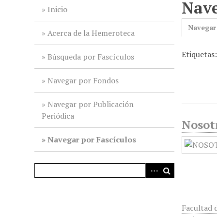
Nave
i
Inicio
n
Navegar
c
Acerca de la Hemeroteca
i
Etiquetas
p
Búsqueda por Fascículos
a
l
Navegar por Fondos
Navegar por Publicación
Periódica
Nosot
Navegar por Fascículos
Facultad 