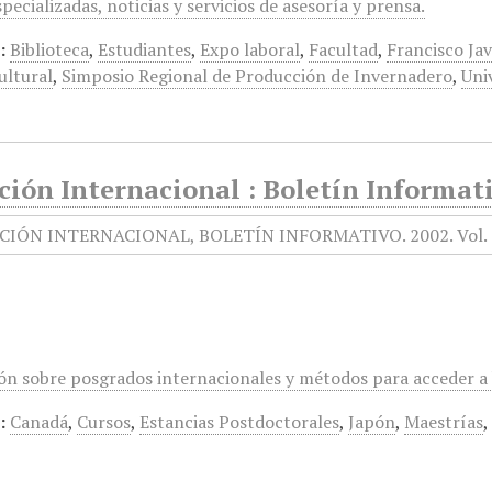
specializadas, noticias y servicios de asesoría y prensa.
:
Biblioteca
,
Estudiantes
,
Expo laboral
,
Facultad
,
Francisco Jav
ltural
,
Simposio Regional de Producción de Invernadero
,
Uni
ión Internacional : Boletín Informativ
ón sobre posgrados internacionales y métodos para acceder a 
:
Canadá
,
Cursos
,
Estancias Postdoctorales
,
Japón
,
Maestrías