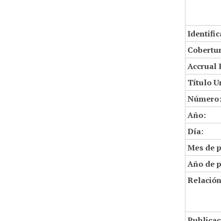
Identifi
Cobertur
Accrual 
Título U
Número
Año:
Día:
Mes de p
Año de p
Relació
Publicac