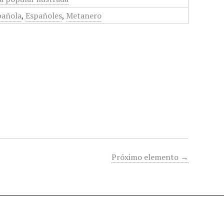
pañola
,
Españoles
,
Metanero
Próximo elemento →