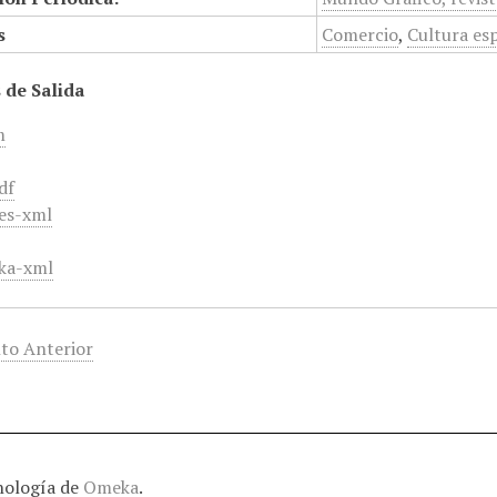
s
Comercio
,
Cultura es
 de Salida
m
df
es-xml
ka-xml
to Anterior
nología de
Omeka
.