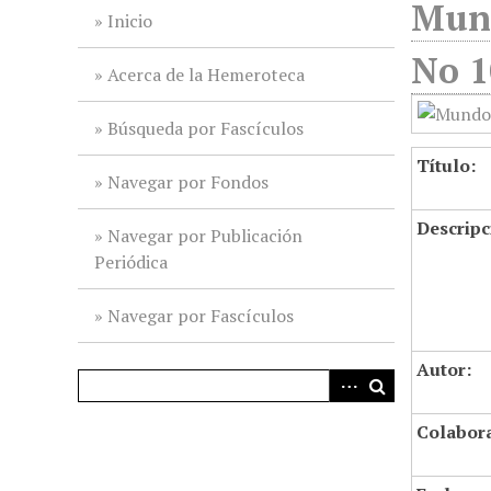
Mund
i
Inicio
n
No 1
c
Acerca de la Hemeroteca
i
p
Búsqueda por Fascículos
a
Título:
l
Navegar por Fondos
Descripc
Navegar por Publicación
Periódica
Navegar por Fascículos
Autor:
Colabor