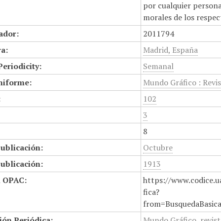
por cualquier persona,
morales de los respec
cador:
2011794
a:
Madrid, España
Periodicity:
Semanal
niforme:
Mundo Gráfico : Revis
:
102
3
8
ublicación:
Octubre
ublicación:
1913
n OPAC:
https://www.codice.u
fica?
from=BusquedaBasic
ión Periódica:
Mundo Gráfico, revist