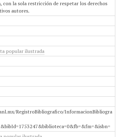
 con la sola restricción de respetar los derechos
tivos autores.
ta popular ilustrada
anl.mx/RegistroBibliografico/InformacionBibliogra
a&bibId=1753247&biblioteca=0&fb=&fm=&isbn=
a popular ilustrada