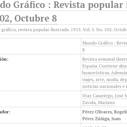
o Gráfico : Revista popular i
02, Octubre 8
Mundo Gráfico : Revis
8
ión:
Revista semanal ilust
España. Contiene abun
humorísticas. Además
viajes, arte, moda, de
noticias nacionales e 
Díaz Casariego, José 
Zavala, Mariano
ador:
Pérez Olivares, Rogel
Pérez Zúñiga, Juan