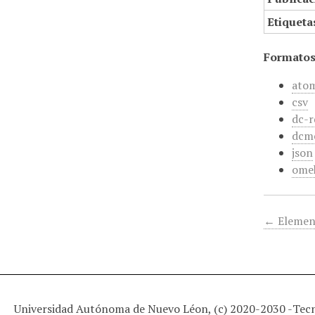
Etiqueta
Formatos
ato
csv
dc-r
dcm
json
ome
← Elemen
Universidad Autónoma de Nuevo Léon, (c) 2020-2030 -
Tec