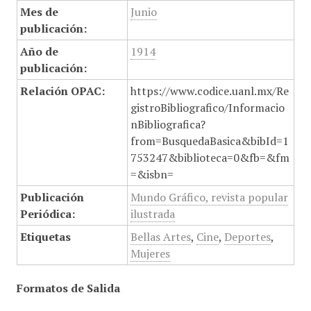
Mes de
Junio
publicación:
Año de
1914
publicación:
Relación OPAC:
https://www.codice.uanl.mx/Re
gistroBibliografico/Informacio
nBibliografica?
from=BusquedaBasica&bibId=1
753247&biblioteca=0&fb=&fm
=&isbn=
Publicación
Mundo Gráfico, revista popular
Periódica:
ilustrada
Etiquetas
Bellas Artes
,
Cine
,
Deportes
,
Mujeres
Formatos de Salida