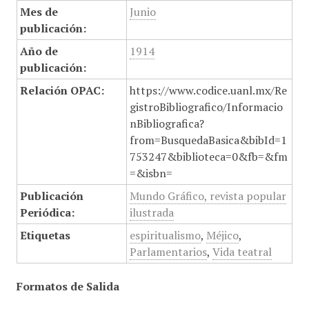
Mes de
Junio
publicación:
Año de
1914
publicación:
Relación OPAC:
https://www.codice.uanl.mx/Re
gistroBibliografico/Informacio
nBibliografica?
from=BusquedaBasica&bibId=1
753247&biblioteca=0&fb=&fm
=&isbn=
Publicación
Mundo Gráfico, revista popular
Periódica:
ilustrada
Etiquetas
espiritualismo
,
Méjico
,
Parlamentarios
,
Vida teatral
Formatos de Salida