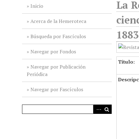
La R
i
Inicio
n
cien
c
Acerca de la Hemeroteca
i
1883
p
Búsqueda por Fascículos
a
l
Navegar por Fondos
Título:
Navegar por Publicación
Periódica
Descripc
Navegar por Fascículos