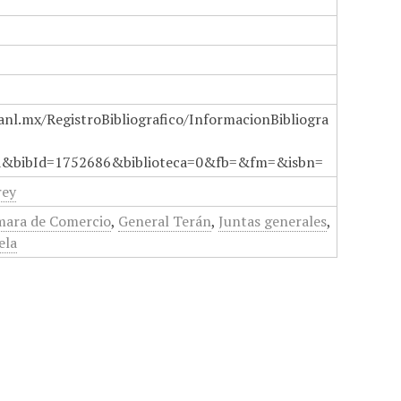
anl.mx/RegistroBibliografico/InformacionBibliogra
a&bibId=1752686&biblioteca=0&fb=&fm=&isbn=
rey
ara de Comercio
,
General Terán
,
Juntas generales
,
ela