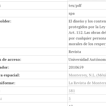
:
tex/pdf
spa
older:
El diseño y los conte
protegidos por la Ley 
Art. 152. Las obras d
por cualquier persona,
morales de los respec
Revista
 de acceso:
Universidad Autónom
cador:
2010659
a espacial:
Monterrey, N.L. (Méxi
niforme:
La Revista de Monter
:
581
:
5