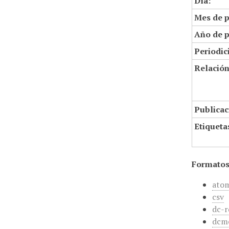
Día:
Mes de p
Año de p
Periodic
Relació
Publicac
Etiqueta
Formatos
ato
csv
dc-r
dcm