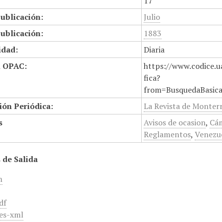
17
ublicación:
Julio
ublicación:
1883
idad:
Diaria
n OPAC:
https://www.codice.u
fica?
from=BusquedaBasic
ión Periódica:
La Revista de Monter
s
Avisos de ocasion
,
Cám
Reglamentos
,
Venezu
 de Salida
m
df
es-xml