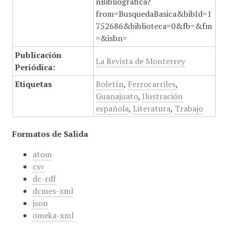
nBibliografica?
from=BusquedaBasica&bibId=1
752686&biblioteca=0&fb=&fm
=&isbn=
Publicación
La Revista de Monterrey
Periódica:
Etiquetas
Boletín
,
Ferrocarriles
,
Guanajuato
,
Ilustración
española
,
Literatura
,
Trabajo
Formatos de Salida
atom
csv
dc-rdf
dcmes-xml
json
omeka-xml