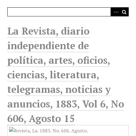
i
n
c
i
La Revista, diario
p
a
independiente de
l
política, artes, oficios,
ciencias, literatura,
telegramas, noticias y
anuncios, 1883, Vol 6, No
606, Agosto 15