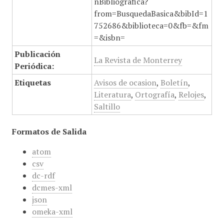
nBibliografica?
from=BusquedaBasica&bibId=1
752686&biblioteca=0&fb=&fm
=&isbn=
Publicación
La Revista de Monterrey
Periódica:
Etiquetas
Avisos de ocasion
,
Boletín
,
Literatura
,
Ortografía
,
Relojes
,
Saltillo
Formatos de Salida
atom
csv
dc-rdf
dcmes-xml
json
omeka-xml