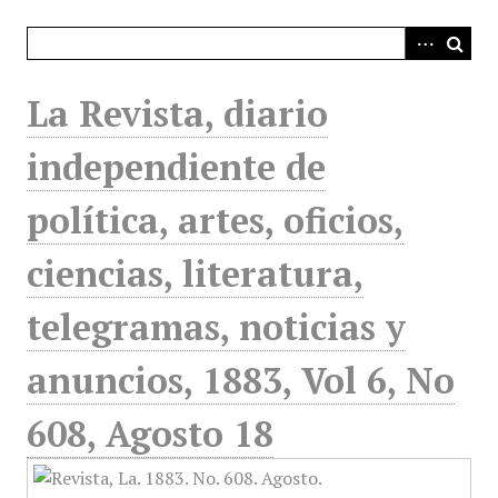
i
n
c
i
La Revista, diario
p
a
independiente de
l
política, artes, oficios,
ciencias, literatura,
telegramas, noticias y
anuncios, 1883, Vol 6, No
608, Agosto 18