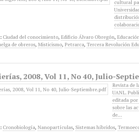
cultural pa
Universida
distribució
colaborac
:
Ciudad del conocimiento
,
Edificio Álvaro Obregón
,
Educación
elga de obreros
,
Misticismo
,
Petrarca
,
Tercera Revolución Edu
erías, 2008, Vol 11, No 40, Julio-Sept
Revista de l
UANL. Publi
editada por
sobre las ac
de…
:
Cronobiología
,
Nanopartículas
,
Sistemas híbridos
,
Termoec