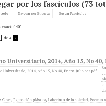
gar por los fascículos (73 tot
 todo
Navegar por Etiqueta
Buscar Fascículos
 exacto "40"
de 4
o Universitario, 2014, Año 15, No 40,
En
cu
ni
el
di
:
Cines
,
Exposición plástica
,
Laberinto de la soledad
,
Poemas 