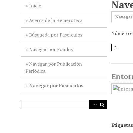
Nave
i
Inicio
n
Navegar
c
Acerca de la Hemeroteca
i
Número es
p
Búsqueda por Fascículos
a
l
Navegar por Fondos
Navegar por Publicación
Periódica
Entorn
Navegar por Fascículos
Etiquetas