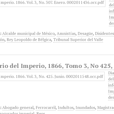
de
in
Im
de
:
Alcalde municipal de México
,
Amnistías
,
Desagüe
,
Disidente
ión
,
Rey Leopoldo de Bélgica
,
Tribunal Superior del Valle
rio del Imperio, 1866, Tomo 3, No 425,
Dia
de
inf
Imp
dem
:
Abogado general
,
Ferrocarril
,
Indultos
,
Inundados
,
Magistra
rocurador imperial
,
Reos