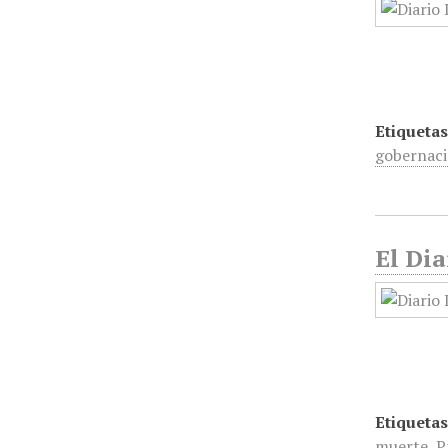
Etiquetas
gobernac
El Dia
Etiquetas
muerte
,
P