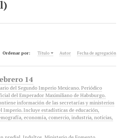
l)
Ordenar por:
Título
Autor
Fecha de agregación
Febrero 14
iario del Segundo Imperio Mexicano. Periódico
ficial del Emperador Maximiliano de Habsburgo.
ntiene información de las secretarías y ministerios
l Imperio. Incluye estadísticas de educación,
mografía, economía, comercio, industria, noticias,
n predial
,
Indultos
,
Ministerio de Fomento
,