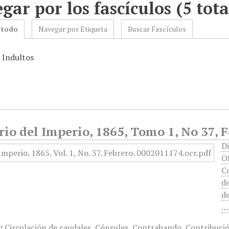
gar por los fascículos (5 tota
 todo
Navegar por Etiqueta
Buscar Fascículos
: Indultos
rio del Imperio, 1865, Tomo 1, No 37, 
D
O
Co
de
de
…
:
Circulación de caudales
,
Cónsules
,
Contrabando
,
Contribució