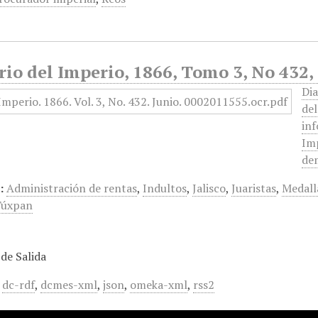
rio del Imperio, 1866, Tomo 3, No 432,
Dia
de
inf
Imp
dem
:
Administración de rentas
,
Indultos
,
Jalisco
,
Juaristas
,
Medall
Túxpan
de Salida
,
dc-rdf
,
dcmes-xml
,
json
,
omeka-xml
,
rss2