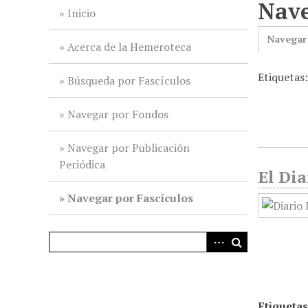
Nave
i
Inicio
n
Navegar
c
Acerca de la Hemeroteca
i
Etiquetas
p
Búsqueda por Fascículos
a
l
Navegar por Fondos
Navegar por Publicación
Periódica
El Dia
Navegar por Fascículos
Etiquetas