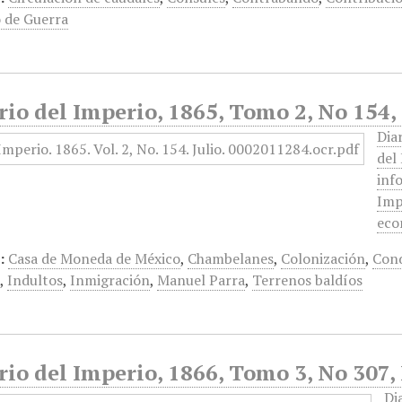
o de Guerra
rio del Imperio, 1865, Tomo 2, No 154, 
Dia
del
inf
Imp
eco
:
Casa de Moneda de México
,
Chambelanes
,
Colonización
,
Con
a
,
Indultos
,
Inmigración
,
Manuel Parra
,
Terrenos baldíos
rio del Imperio, 1866, Tomo 3, No 307,
Di