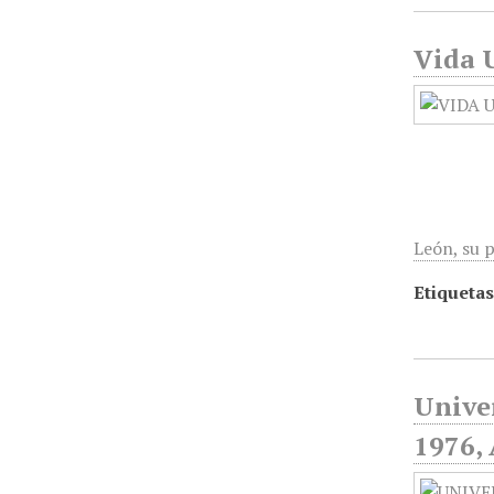
Vida U
León, su p
Etiquetas
Unive
1976, 