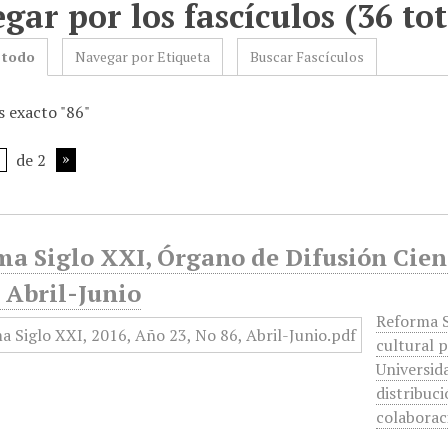
gar por los fascículos (36 tot
 todo
Navegar por Etiqueta
Buscar Fascículos
 exacto "86"
de 2
a Siglo XXI, Órgano de Difusión Cient
 Abril-Junio
Reforma S
cultural p
Universid
distribuci
colabora