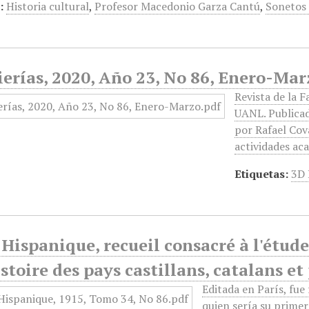
:
Historia cultural
,
Profesor Macedonio Garza Cantú
,
Sonetos
erías, 2020, Año 23, No 86, Enero-Mar
Revista de la F
UANL. Publicad
por Rafael Cov
actividades ac
Etiquetas:
3D 
Hispanique, recueil consacré à l'étude 
istoire des pays castillans, catalans e
Editada en París, fu
quien sería su primer