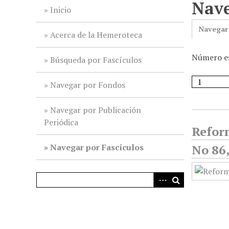
Nave
i
Inicio
n
Navegar
c
Acerca de la Hemeroteca
i
Número es
p
Búsqueda por Fascículos
a
l
Navegar por Fondos
Navegar por Publicación
Periódica
Reform
Navegar por Fascículos
No 86,