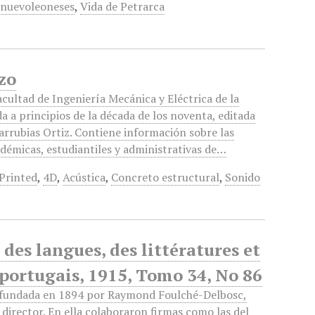
 nuevoleoneses
,
Vida de Petrarca
zo
acultad de Ingeniería Mecánica y Eléctrica de la
a a principios de la década de los noventa, editada
arrubias Ortiz. Contiene información sobre las
adémicas, estudiantiles y administrativas de…
Printed
,
4D
,
Acústica
,
Concreto estructural
,
Sonido
des langues, des littératures et
t portugais, 1915, Tomo 34, No 86
e fundada en 1894 por Raymond Foulché-Delbosc,
 director. En ella colaboraron firmas como las del