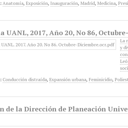
:
Anatomía
,
Exposición
,
Inauguración
,
Madrid
,
Medicina
,
Pres
ia UANL, 2017, Año 20, No 86, Octubre
La 
y d
con
Leó
soc
:
Conducción distraída
,
Expansión urbana
,
Feminicidio
,
Polies
n de la Dirección de Planeación Univer