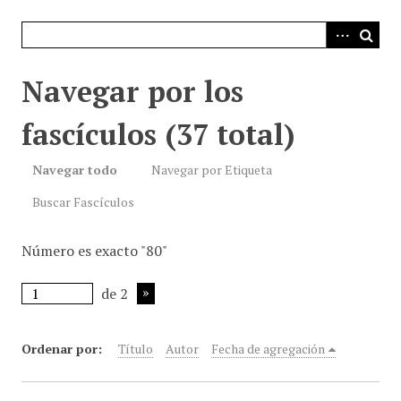
i
n
c
i
Navegar por los
p
a
fascículos (37 total)
l
Navegar todo
Navegar por Etiqueta
Buscar Fascículos
Número es exacto "80"
de 2
Ordenar por:
Título
Autor
Fecha de agregación