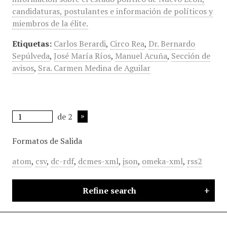
candidaturas, postulantes e información de políticos y
miembros de la élite.
Etiquetas:
Carlos Berardi
,
Circo Rea
,
Dr. Bernardo
Sepúlveda
,
José María Ríos
,
Manuel Acuña
,
Sección de
avisos
,
Sra. Carmen Medina de Aguilar
de 2
Formatos de Salida
atom
,
csv
,
dc-rdf
,
dcmes-xml
,
json
,
omeka-xml
,
rss2
Refine search