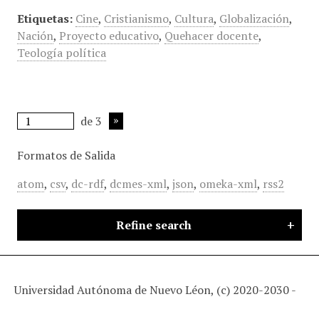
Etiquetas:
Cine
,
Cristianismo
,
Cultura
,
Globalización
,
Nación
,
Proyecto educativo
,
Quehacer docente
,
Teología política
de 3
Formatos de Salida
atom
,
csv
,
dc-rdf
,
dcmes-xml
,
json
,
omeka-xml
,
rss2
Refine search
Universidad Autónoma de Nuevo Léon, (c) 2020-2030 -